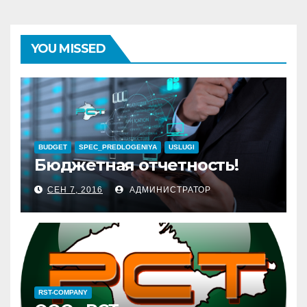
YOU MISSED
BUDGET
SPEC_PREDLOGENIYA
USLUGI
Бюджетная отчетность!
СЕН 7, 2016
АДМИНИСТРАТОР
RST-COMPANY