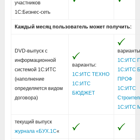
участников
1С:Бизнес-сеть
Каждый месяц пользователь может получить:
DVD-выпуск с
варианты
информационной
1С:ИТС 
варианты:
системой 1С:ИТС
1С:ИТС 
1С:ИТС ТЕХНО
(наполнение
ПРОФ
1С:ИТС
определяется видом
1С:ИТС
БЮДЖЕТ
договора)
Строител
1С:ИТС 
текущий выпуск
журнала «БУХ.1С
«