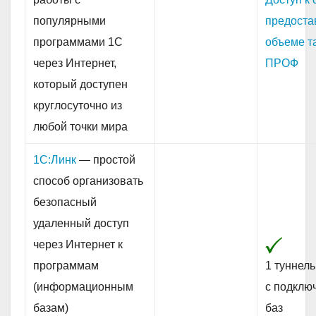
популярными
предоста
программами 1С
объеме т
через Интернет,
ПРОФ
который доступен
круглосуточно из
любой точки мира
1С:Линк
— простой
способ организовать
безопасный
удаленный доступ
через Интернет к
программам
1 туннель
(информационным
с подклю
базам)
баз