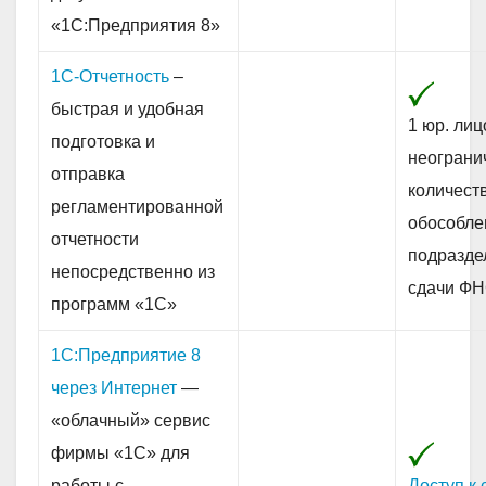
«1С:Предприятия 8»
1С-Отчетность
–
быстрая и удобная
1 юр. лиц
подготовка и
неограни
отправка
количест
регламентированной
обособле
отчетности
подразде
непосредственно из
сдачи Ф
программ «1С»
1С:Предприятие 8
через Интернет
—
«облачный» сервис
фирмы «1С» для
работы с
Доступ к 