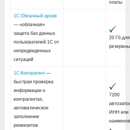
платы
1С:Облачный архив
— «облачная»
защита баз данных
20 Гб дл
пользователей 1С от
резервны
непредвиденных
ситуаций
1С:Контрагент
—
быстрая проверка
информации о
7200
контрагентах,
автозапо
автоматическое
ИНН или
заполнение
наимено
реквизитов
+