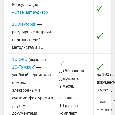
Консультации
«Отвечает аудитор»
1С:Лекторий
—
регулярные встречи
пользователей с
методистами 1С
1С-ЭДО
(включая
1С-Такском
) —
до 50 пакетов
до 100 па
удобный сервис для
документов
документ
обмена
в месяц
в месяц
электронными
счетами-фактурами и
свыше –
свыше – 1
другими
10 руб. за
комплект
документами
комплект